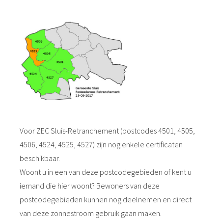
 op de
e. Hierdoor
 website-
ren
nte
enties
gebaseerd
 gedrag van
ezoeker.
Voor ZEC Sluis-Retranchement (postcodes 4501, 4505,
uren
4506, 4524, 4525, 4527) zijn nog enkele certificaten
beschikbaar.
Woont u in een van deze postcodegebieden of kent u
iemand die hier woont? Bewoners van deze
postcodegebieden kunnen nog deelnemen en direct
van deze zonnestroom gebruik gaan maken.