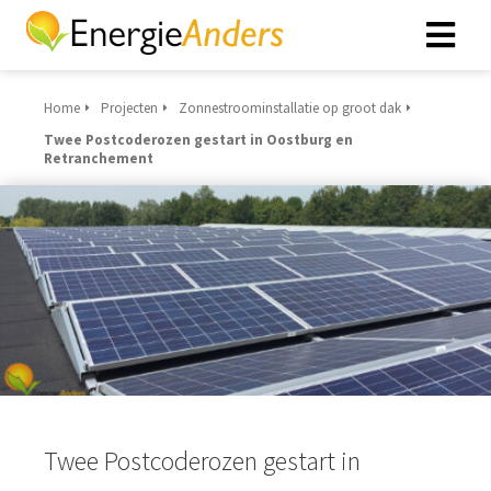
Home
Projecten
Zonnestroominstallatie op groot dak
ngen
Twee Postcoderozen gestart in Oostburg en
 policy
Retranchement
oneel
onele
s zijn
kelijk om
bsite te
ken. Ze
 gebruikt
asisfuncties
Twee Postcoderozen gestart in
der deze