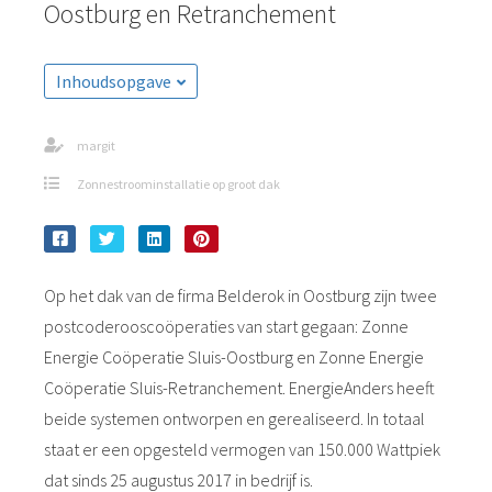
Oostburg en Retranchement
s kan de
e niet
oneren.
Inhoudsopgave
ieken
ische
margit
s worden
Zonnestroominstallatie op groot dak
kt om
em
tie te
elen over
Op het dak van de firma Belderok in Oostburg zijn twee
drag van
postcoderooscoöperaties van start gegaan: Zonne
zoeker op
site.
Energie Coöperatie Sluis-Oostburg en Zonne Energie
Coöperatie Sluis-Retranchement. EnergieAnders heeft
ing
beide systemen ontworpen en gerealiseerd. In totaal
ingcookies
staat er een opgesteld vermogen van 150.000 Wattpiek
 gebruikt
dat sinds 25 augustus 2017 in bedrijf is.
oekers te