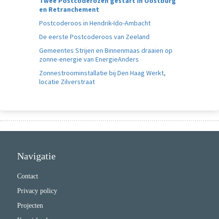
Twee Postcoderozen gestart in Oostburg
en Retranchement
Postcoderoos in Hendrik-Ido-Ambacht
De eerste Postcoderoos van Zeeland
Gemeentes Strijen en Binnenmaas draaien op
zonne-energie van EnergieAnders
Zonnestroominstallatie bij Den Haag Werkt,
locatie Zilverstraat
Navigatie
Contact
Privacy policy
Projecten